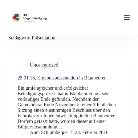
Z
u
m
I
n
h
Schlagwort
Präsentation
a
l
t
s
p
Uncategorized
r
i
n
25.01.16, Ergebnispräsentation in Blaubeuren
g
Ein umfangreicher und erfolgreicher
e
Beteiligungsprozess hat in Blaubeuren nun sein
n
vorläufiges Ende gefunden. Nachdem der
Gemeinderat Ende November in einer öffentlichen
Sitzung einen einstimmigen Beschluss über den
Fahrplan zur Innenentwicklung in den Blaubeurer
Dörfern gefasst hatte, wurden dieser auf einer
Bürgerversammlung…
Anni Schlumberger
23. Februar 2016