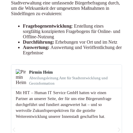
Stadtverwaltung eine umfassende Bürgerbefragung durch,
um die Wirksamkeit der umgesetzten Maßnahmen in
Sindelfingen zu evaluieren
:
Fragebogenentwicklung
: Erstellung eines
sorgfältig konzipierten Fragebogens für Online- und
Offline-Nutzung
Durchführung:
Erhebungen vor Ort und im Netz
Auswertung:
Auswertung und Veröffentlichung der
Ergebnisse
Pirmin Heim
Abteilungsleitung Amt für Stadtentwicklung und
Geoinformation
Die
Rah
Mit HIT – Human IT Service GmbH hatten wir einen
und
Partner an unserer Seite, der für uns eine Bürgerumfrage
Sta
durchgeführt und fundiert ausgewertet hat – und so
und
wertvolle Zukunftsperspektiven für die gezielte
Bef
Weiterentwicklung unserer Innenstadt geschaffen hat.
Inn
sow