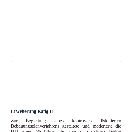
dur
Gmb
aus
zwi
wei
die
kon
Dur
noc
Inn
Erweiterung Käfig II
Zur Begleitung eines kontrovers diskutierten
Bebauungsplanverfahrens gestaltete und moderierte die
HIT einen Workshop, der den konstruktiven Dialog