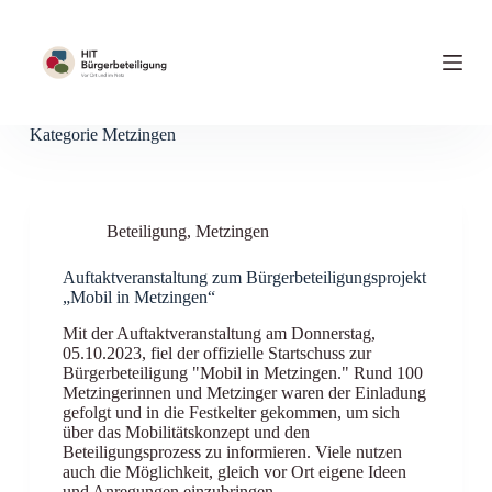
Z
u
m
I
n
h
Kategorie
Metzingen
a
l
t
s
p
Beteiligung
,
Metzingen
r
i
n
Auftaktveranstaltung zum Bürgerbeteiligungsprojekt
g
„Mobil in Metzingen“
e
Mit der Auftaktveranstaltung am Donnerstag,
n
05.10.2023, fiel der offizielle Startschuss zur
Bürgerbeteiligung "Mobil in Metzingen." Rund 100
Metzingerinnen und Metzinger waren der Einladung
gefolgt und in die Festkelter gekommen, um sich
über das Mobilitätskonzept und den
Beteiligungsprozess zu informieren. Viele nutzen
auch die Möglichkeit, gleich vor Ort eigene Ideen
und Anregungen einzubringen.