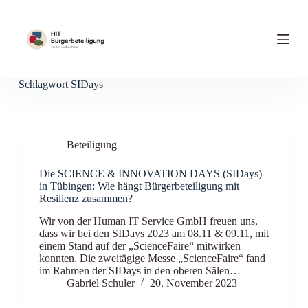
Z
u
m
I
n
h
Schlagwort
SIDays
a
l
t
s
p
Beteiligung
r
i
n
Die SCIENCE & INNOVATION DAYS (SIDays)
g
in Tübingen: Wie hängt Bürgerbeteiligung mit
e
Resilienz zusammen?
n
Wir von der Human IT Service GmbH freuen uns,
dass wir bei den SIDays 2023 am 08.11 & 09.11, mit
einem Stand auf der „ScienceFaire“ mitwirken
konnten. Die zweitägige Messe „ScienceFaire“ fand
im Rahmen der SIDays in den oberen Sälen…
Gabriel Schuler
20. November 2023